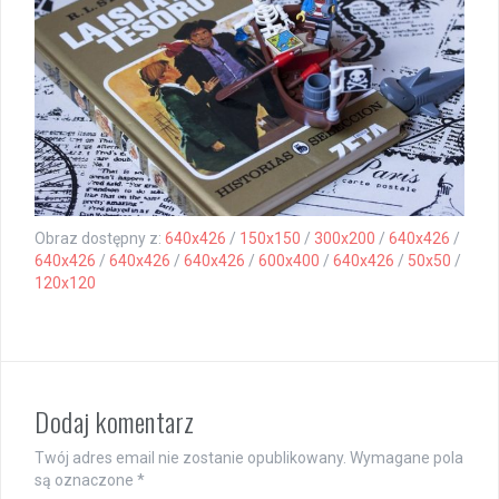
Obraz dostępny z:
640x426
/
150x150
/
300x200
/
640x426
/
640x426
/
640x426
/
640x426
/
600x400
/
640x426
/
50x50
/
120x120
Dodaj komentarz
Twój adres email nie zostanie opublikowany.
Wymagane pola
są oznaczone
*