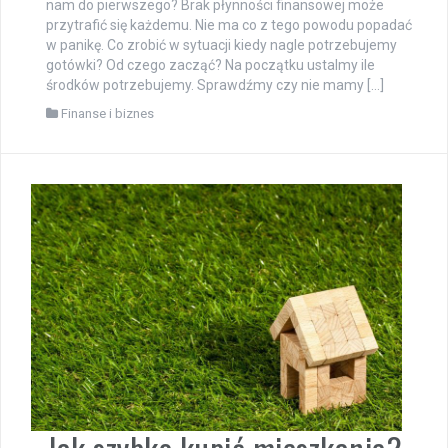
nam do pierwszego? Brak płynności finansowej może
przytrafić się każdemu. Nie ma co z tego powodu popadać
w panikę. Co zrobić w sytuacji kiedy nagle potrzebujemy
gotówki? Od czego zacząć? Na początku ustalmy ile
środków potrzebujemy. Sprawdźmy czy nie mamy […]
Finanse i biznes