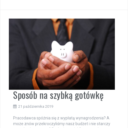
Sposób na szybką gotówkę
21 października 2019
Pracodawca spóźnia się z wypłatą wynagrodzenia? A
może znów przekroczyliśmy nasz budżet i nie starczy