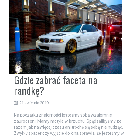
Gdzie zabrać faceta na
randkę?
21 kwietnia 2019
Na początku znajomości jesteśmy sobą wzajemnie
zauroczeni. Mamy motyle w brzuchu. Spędzalibyśmy ze
razem jak najwięcej czasu ani trochę się sobą nie nudząc.
Zwykły spacer czy wyjście do kina sprawia, że jesteśmy w