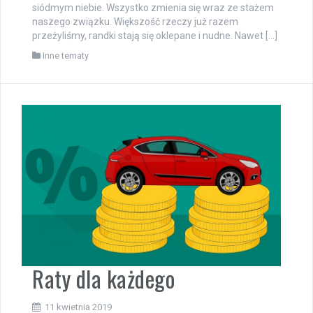
siódmym niebie. Wszystko zmienia się wraz ze stażem
naszego związku. Większość rzeczy już razem
przeżyliśmy, randki stają się oklepane i nudne. Nawet […]
Inne tematy
Raty dla każdego
11 kwietnia 2019