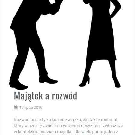
Majątek a rozwód
17 lipca 2019
Rozwód to nie tylko koniec związku, ale także moment,
który wiąże się z wieloma ważnymi decyzjami, zwłaszcza
w kontekście podziału majątku. Dla wielu par to jeden z