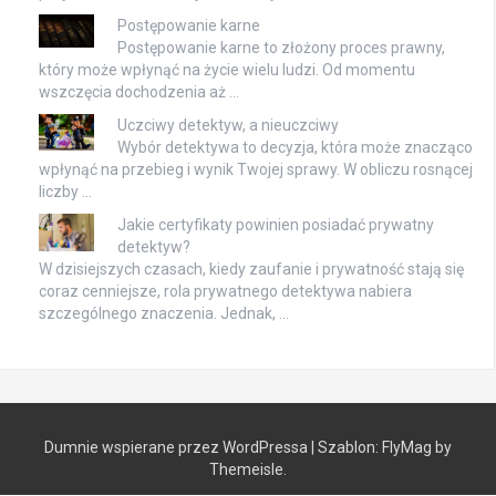
Postępowanie karne
Postępowanie karne to złożony proces prawny,
który może wpłynąć na życie wielu ludzi. Od momentu
wszczęcia dochodzenia aż …
Uczciwy detektyw, a nieuczciwy
Wybór detektywa to decyzja, która może znacząco
wpłynąć na przebieg i wynik Twojej sprawy. W obliczu rosnącej
liczby …
Jakie certyfikaty powinien posiadać prywatny
detektyw?
W dzisiejszych czasach, kiedy zaufanie i prywatność stają się
coraz cenniejsze, rola prywatnego detektywa nabiera
szczególnego znaczenia. Jednak, …
Dumnie wspierane przez WordPressa
|
Szablon:
FlyMag
by
Themeisle.