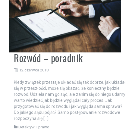
Rozwód – poradnik
12 czerwca 2018
Kiedy związek przestaje układać się tak dobrze, jak układał
się w przeszłości, może się okazać, że konieczny będzie
rozwód. Udziela nam go sąd, ale zanim się do niego udamy
warto wiedzieć jak będzie wyglądał cały proces. Jak
przygotować się do rozwodu i jak wygląda sama sprawa?
Do jakiego sądu pójść? Samo postępowanie rozwodowe
rozpoczyna się […]
Detektywi i prawo