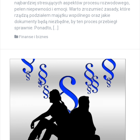
najbardziej stresujących aspektów procesu rozwodowego,
pełen niepewności i emocji. Warto zrozumieć zasady, które
rządzą podziałem majątku wspólnego oraz jakie
dokumenty będą niezbędne, by ten proces przebiegł
sprawnie. Ponadto, […]
Finanse i biznes