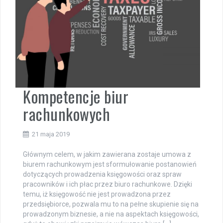
Kompetencje biur
rachunkowych
21 maja 2019
Głównym celem, w jakim zawierana zostaje umowa z
biurem rachunkowym jest sformułowanie postanowień
dotyczących prowadzenia księgowości oraz spraw
pracowników i ich płac przez biuro rachunkowe. Dzięki
temu, iż księgowość nie jest prowadzona przez
przedsiębiorce, pozwala mu to na pełne skupienie się na
prowadzonym biznesie, a nie na aspektach księgowości,