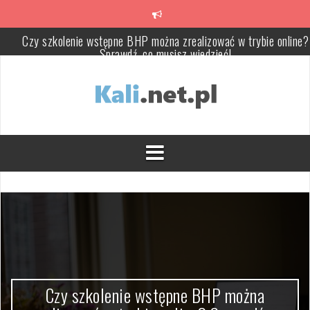
Przeskocz
do
treści
Czy szkolenie wstępne BHP można zrealizować w trybie online?
Sprawdź, co musisz wiedzieć!
Dlaczego warto regularnie odwiedzać stomatologa?
Dziedziczenie z długami – adwokat radzi, jak uniknąć pułapek
Szczoteczka soniczna – nowoczesność i zdrowie
Zalety zabezpieczenia motocykli folią PPF: dlaczego warto
zainwestować w ochronę lakieru?
Jak wybrać idealne drzwi aluminiowe zewnętrzne: kluczowe aspekty
porady ekspertów
Czy szkolenie wstępne BHP można