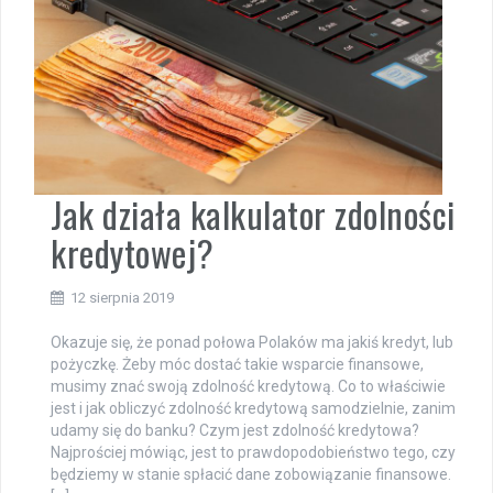
Jak działa kalkulator zdolności
kredytowej?
12 sierpnia 2019
Okazuje się, że ponad połowa Polaków ma jakiś kredyt, lub
pożyczkę. Żeby móc dostać takie wsparcie finansowe,
musimy znać swoją zdolność kredytową. Co to właściwie
jest i jak obliczyć zdolność kredytową samodzielnie, zanim
udamy się do banku? Czym jest zdolność kredytowa?
Najprościej mówiąc, jest to prawdopodobieństwo tego, czy
będziemy w stanie spłacić dane zobowiązanie finansowe.