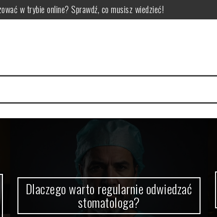
ować w trybie online? Sprawdź, co musisz wiedzieć!
omatologa?
 jak uniknąć pułapek
zdrowie
F: dlaczego warto zainwestować w ochronę lakieru?
ętrzne: kluczowe aspekty i porady ekspertów
Dlaczego warto regularnie odwiedzać
stomatologa?