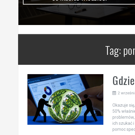
Tag:
po
Gdzie
2 wrześni
Okazuje się
50% właśnie
problemów, 
ich szukać 
pomoc specj