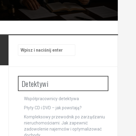
Szukaj:
Detektywi
Współpracownicy detektywa
Płyty CD i DVD – jak powstają?
Kompleksowy przewodnik po zarządzaniu
nieruchomościami: Jak zapewnić
zadowolenie najemców i optymalizować
dochody