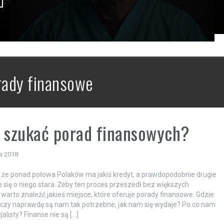
rady finansowe
 szukać porad finansowych?
a 2018
, że ponad połowa Polaków ma jakiś kredyt, a prawdopodobnie drugie
 się o niego stara. Żeby ten proces przeszedł bez większych
warto znaleźć jakieś miejsce, które oferuje porady finansowe. Gdzie
i czy naprawdę są nam tak potrzebne, jak nam się wydaje? Po co nam
alisty? Finanse nie są […]