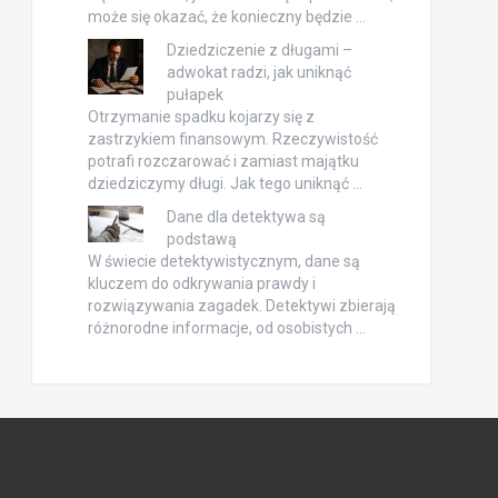
może się okazać, że konieczny będzie …
Dziedziczenie z długami –
adwokat radzi, jak uniknąć
pułapek
Otrzymanie spadku kojarzy się z
zastrzykiem finansowym. Rzeczywistość
potrafi rozczarować i zamiast majątku
dziedziczymy długi. Jak tego uniknąć …
Dane dla detektywa są
podstawą
W świecie detektywistycznym, dane są
kluczem do odkrywania prawdy i
rozwiązywania zagadek. Detektywi zbierają
różnorodne informacje, od osobistych …