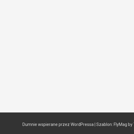
Dumnie wspierane przez WordPressa
|
Szablon:
FlyMag
by 