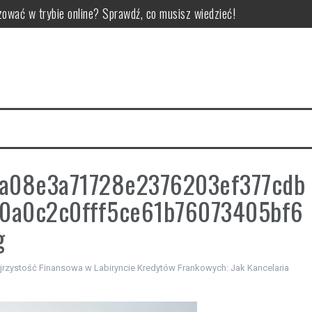
ować w trybie online? Sprawdź, co musisz wiedzieć!
omatologa?
 jak uniknąć pułapek
zdrowie
F: dlaczego warto zainwestować w ochronę lakieru?
ętrzne: kluczowe aspekty i porady ekspertów
a08e3a71728e2376203ef377cdb
0a0c2c0fff5ce61b76073405bf6
g
jrzystość Finansowa w Labiryncie Kredytów Frankowych: Jak Kancelaria