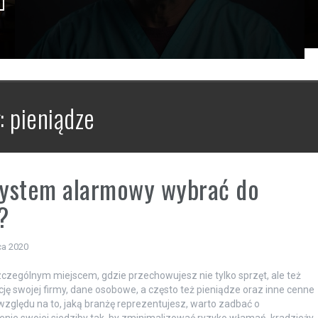
:
pieniądze
system alarmowy wybrać do
?
ca 2020
szczególnym miejscem, gdzie przechowujesz nie tylko sprzęt, ale też
ę swojej firmy, dane osobowe, a często też pieniądze oraz inne cenne
względu na to, jaką branżę reprezentujesz, warto zadbać o