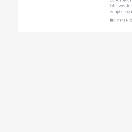
zabezpiecze
lub ewentu
znajdziesz 
Finanse i 