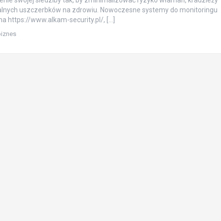
nie swojej siedziby tak, by zminimalizować ryzyko włamań, kradzieży
alnych uszczerbków na zdrowiu. Nowoczesne systemy do monitoringu
na https://www.alkam-security.pl/, […]
biznes