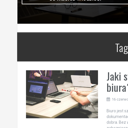
Tag
Jaki 
biura
16 czerw
Biuro jest 
dokumentacj
dobra. Bez 