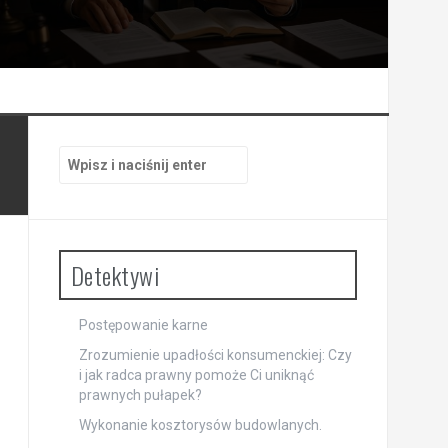
Szukaj:
Detektywi
Postępowanie karne
Zrozumienie upadłości konsumenckiej: Czy
i jak radca prawny pomoże Ci uniknąć
prawnych pułapek?
Wykonanie kosztorysów budowlanych.