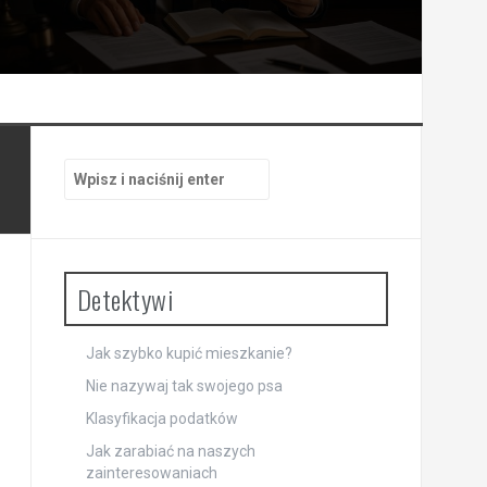
Szukaj:
Detektywi
Jak szybko kupić mieszkanie?
Nie nazywaj tak swojego psa
Klasyfikacja podatków
Jak zarabiać na naszych
zainteresowaniach