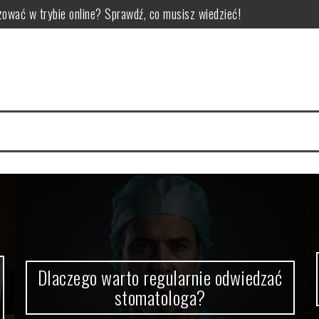
ować w trybie online? Sprawdź, co musisz wiedzieć!
omatologa?
 jak uniknąć pułapek
zdrowie
F: dlaczego warto zainwestować w ochronę lakieru?
ętrzne: kluczowe aspekty i porady ekspertów
Dlaczego warto regularnie odwiedzać
stomatologa?