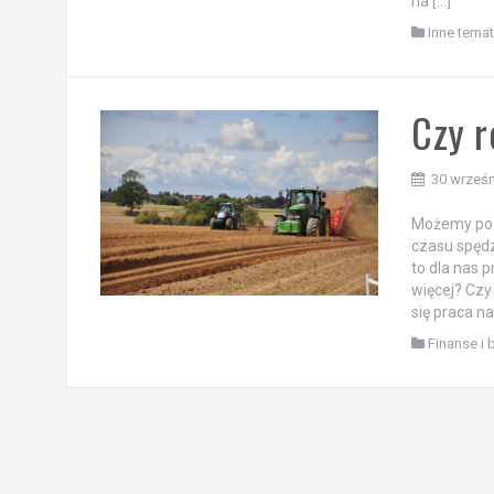
na […]
Inne tema
Czy r
30 wrześn
Możemy pod
czasu spędz
to dla nas 
więcej? Czy
się praca n
Finanse i 