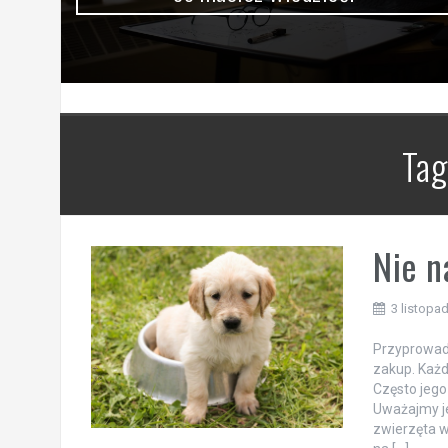
Tag
Nie n
3 listopa
Przyprowadz
zakup. Każd
Często jego
Uważajmy je
zwierzęta w