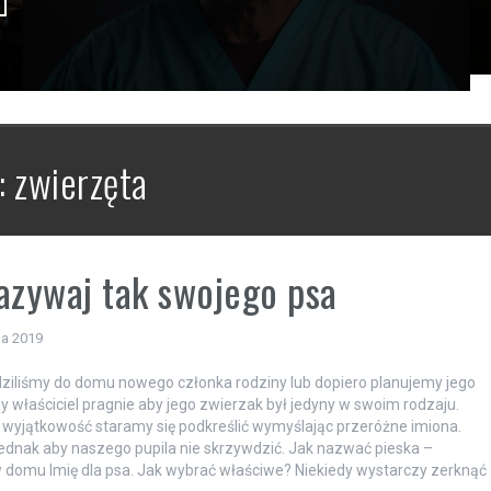
:
zwierzęta
azywaj tak swojego psa
da 2019
iliśmy do domu nowego członka rodziny lub dopiero planujemy jego
y właściciel pragnie aby jego zwierzak był jedyny w swoim rodzaju.
 wyjątkowość staramy się podkreślić wymyślając przeróżne imiona.
dnak aby naszego pupila nie skrzywdzić. Jak nazwać pieska –
 domu Imię dla psa. Jak wybrać właściwe? Niekiedy wystarczy zerknąć