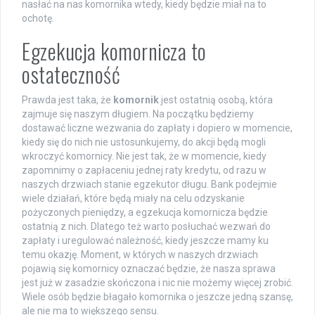
nasłać na nas komornika wtedy, kiedy będzie miał na to
ochotę.
Egzekucja komornicza to
ostateczność
Prawda jest taka, że
komornik
jest ostatnią osobą, która
zajmuje się naszym długiem. Na początku będziemy
dostawać liczne wezwania do zapłaty i dopiero w momencie,
kiedy się do nich nie ustosunkujemy, do akcji będą mogli
wkroczyć komornicy. Nie jest tak, że w momencie, kiedy
zapomnimy o zapłaceniu jednej raty kredytu, od razu w
naszych drzwiach stanie egzekutor długu. Bank podejmie
wiele działań, które będą miały na celu odzyskanie
pożyczonych pieniędzy, a egzekucja komornicza będzie
ostatnią z nich. Dlatego też warto posłuchać wezwań do
zapłaty i uregulować należność, kiedy jeszcze mamy ku
temu okazję. Moment, w których w naszych drzwiach
pojawią się komornicy oznaczać będzie, że nasza sprawa
jest już w zasadzie skończona i nic nie możemy więcej zrobić.
Wiele osób będzie błagało komornika o jeszcze jedną szansę,
ale nie ma to większego sensu.