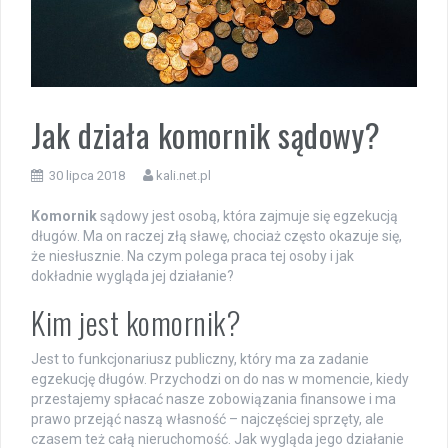
Jak działa komornik sądowy?
30 lipca 2018
kali.net.pl
Komornik
sądowy jest osobą, która zajmuje się egzekucją
długów. Ma on raczej złą sławę, chociaż często okazuje się,
że niesłusznie. Na czym polega praca tej osoby i jak
dokładnie wygląda jej działanie?
Kim jest komornik?
Jest to funkcjonariusz publiczny, który ma za zadanie
egzekucję długów. Przychodzi on do nas w momencie, kiedy
przestajemy spłacać nasze zobowiązania finansowe i ma
prawo przejąć naszą własność – najczęściej sprzęty, ale
czasem też całą nieruchomość. Jak wygląda jego działanie