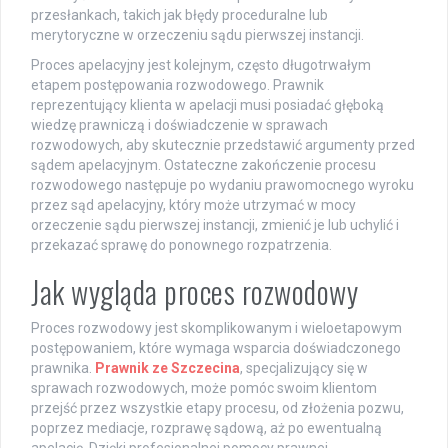
przesłankach, takich jak błędy proceduralne lub
merytoryczne w orzeczeniu sądu pierwszej instancji.
Proces apelacyjny jest kolejnym, często długotrwałym
etapem postępowania rozwodowego. Prawnik
reprezentujący klienta w apelacji musi posiadać głęboką
wiedzę prawniczą i doświadczenie w sprawach
rozwodowych, aby skutecznie przedstawić argumenty przed
sądem apelacyjnym. Ostateczne zakończenie procesu
rozwodowego następuje po wydaniu prawomocnego wyroku
przez sąd apelacyjny, który może utrzymać w mocy
orzeczenie sądu pierwszej instancji, zmienić je lub uchylić i
przekazać sprawę do ponownego rozpatrzenia.
Jak wygląda proces rozwodowy
Proces rozwodowy jest skomplikowanym i wieloetapowym
postępowaniem, które wymaga wsparcia doświadczonego
prawnika.
Prawnik ze Szczecina
, specjalizujący się w
sprawach rozwodowych, może pomóc swoim klientom
przejść przez wszystkie etapy procesu, od złożenia pozwu,
poprzez mediacje, rozprawę sądową, aż po ewentualną
apelację. Dzięki profesjonalnej pomocy prawnej,