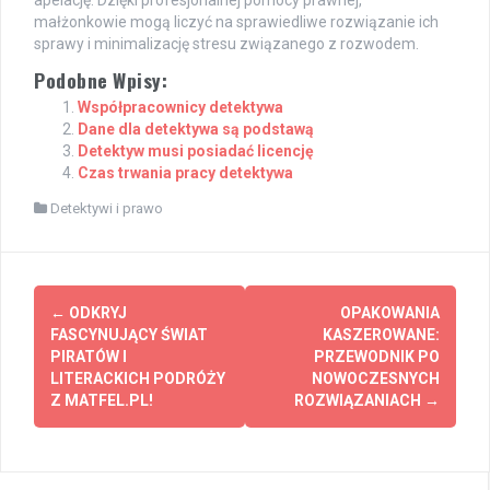
małżonkowie mogą liczyć na sprawiedliwe rozwiązanie ich
sprawy i minimalizację stresu związanego z rozwodem.
Podobne Wpisy:
Współpracownicy detektywa
Dane dla detektywa są podstawą
Detektyw musi posiadać licencję
Czas trwania pracy detektywa
Detektywi i prawo
Zobacz
←
ODKRYJ
OPAKOWANIA
wpisy
FASCYNUJĄCY ŚWIAT
KASZEROWANE:
PIRATÓW I
PRZEWODNIK PO
LITERACKICH PODRÓŻY
NOWOCZESNYCH
Z MATFEL.PL!
ROZWIĄZANIACH
→