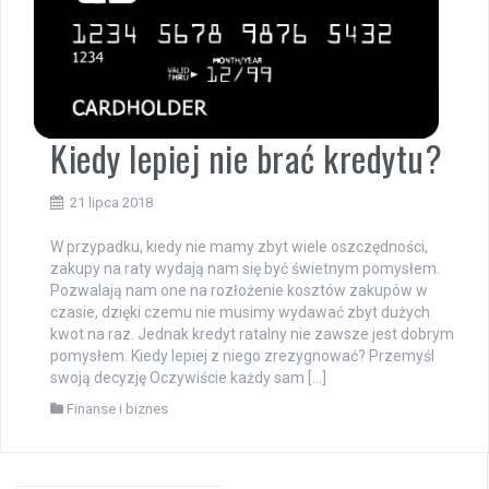
Kiedy lepiej nie brać kredytu?
21 lipca 2018
W przypadku, kiedy nie mamy zbyt wiele oszczędności,
zakupy na raty wydają nam się być świetnym pomysłem.
Pozwalają nam one na rozłożenie kosztów zakupów w
czasie, dzięki czemu nie musimy wydawać zbyt dużych
kwot na raz. Jednak kredyt ratalny nie zawsze jest dobrym
pomysłem. Kiedy lepiej z niego zrezygnować? Przemyśl
swoją decyzję Oczywiście każdy sam […]
Finanse i biznes