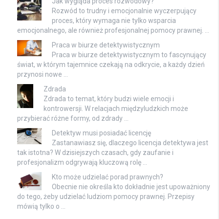
Jak wygląda proces rozwodowy?
Rozwód to trudny i emocjonalnie wyczerpujący
proces, który wymaga nie tylko wsparcia
emocjonalnego, ale również profesjonalnej pomocy prawnej. …
Praca w biurze detektywistycznym
Praca w biurze detektywistycznym to fascynujący
świat, w którym tajemnice czekają na odkrycie, a każdy dzień
przynosi nowe …
Zdrada
Zdrada to temat, który budzi wiele emocji i
kontrowersji. W relacjach międzyludzkich może
przybierać różne formy, od zdrady …
Detektyw musi posiadać licencję
Zastanawiasz się, dlaczego licencja detektywa jest
tak istotna? W dzisiejszych czasach, gdy zaufanie i
profesjonalizm odgrywają kluczową rolę …
Kto może udzielać porad prawnych?
Obecnie nie określa kto dokładnie jest upoważniony
do tego, żeby udzielać ludziom pomocy prawnej. Przepisy
mówią tylko o …